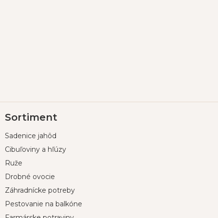
Z
Sortiment
á
p
Sadenice jahôd
ä
t
Cibuľoviny a hľúzy
i
Ruže
e
Drobné ovocie
Záhradnícke potreby
Pestovanie na balkóne
Farmárske potraviny