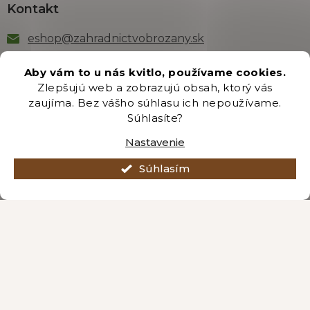
Kontakt
eshop
@
zahradnictvobrozany.sk
+421 222 205 191
Aby vám to u nás kvitlo, používame cookies.
Zlepšujú web a zobrazujú obsah, ktorý vás
zaujíma. Bez vášho súhlasu ich nepoužívame.
Odber newsletteru
Súhlasíte?
Nastavenie
Súhlasím
Vložením e-mailu súhlasíte s podmienkami
ochrany
osobných údajov
.
PRIHLÁSIŤ SA
Vytvoril Shoptet Premium