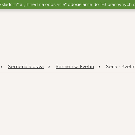
kladom“ a „Ihneď na odoslanie“ odosielame do 1–3 pracovných dní
Semená a osivá
Semienka kvetín
Séria - Kvet