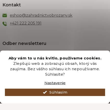
Kontakt
eshop
@
zahradnictvobrozany.sk
+421 222 205 191
Odber newsletteru
Aby vám to u nás kvitlo, používame cookies.
Zlepšujú web a zobrazujú obsah, ktorý vás
Vložením e-mailu súhlasíte s podmienkami
ochrany
zaujíma. Bez vášho súhlasu ich nepoužívame.
osobných údajov
.
Súhlasíte?
PRIHLÁSIŤ SA
Nastavenie
Súhlasím
Vytvoril Shoptet Premium