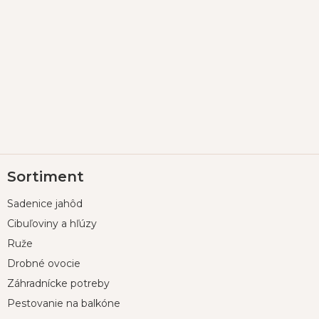
Z
Sortiment
á
p
Sadenice jahôd
ä
t
Cibuľoviny a hľúzy
i
Ruže
e
Drobné ovocie
Záhradnícke potreby
Pestovanie na balkóne