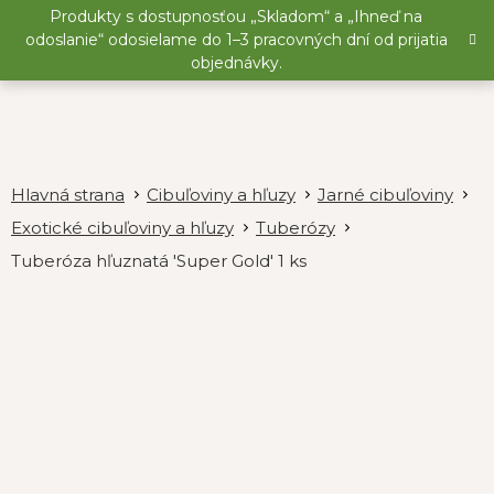
Prejsť
Produkty s dostupnosťou „Skladom“ a „Ihneď na
na
odoslanie“ odosielame do 1–3 pracovných dní od prijatia
obsah
objednávky.
Cibuľoviny a hľuzy
Jarné cibuľoviny
Exotické cibuľoviny a hľuzy
Tuberózy
Tuberóza hľuznatá 'Super Gold' 1 ks