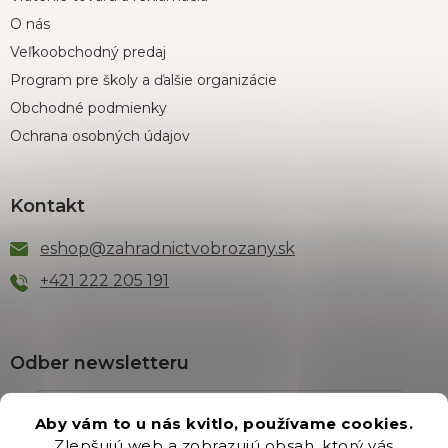
O nás
Veľkoobchodný predaj
Program pre školy a ďalšie organizácie
Obchodné podmienky
Ochrana osobných údajov
Kontakt
eshop
@
zahradnictvobrozany.sk
+421 222 205 191
Odber newsletteru
Aby vám to u nás kvitlo, používame cookies.
Zlepšujú web a zobrazujú obsah, ktorý vás