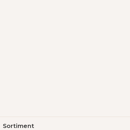
Z
Sortiment
á