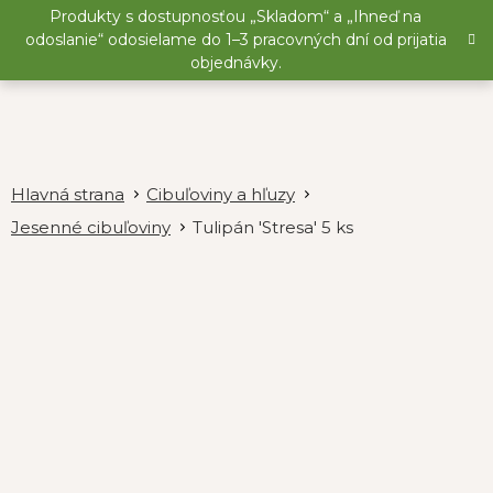
Prejsť
Produkty s dostupnosťou „Skladom“ a „Ihneď na
na
odoslanie“ odosielame do 1–3 pracovných dní od prijatia
obsah
objednávky.
Cibuľoviny a hľuzy
Jesenné cibuľoviny
Tulipán 'Stresa' 5 ks