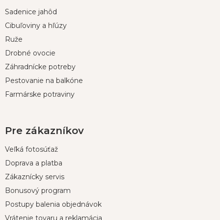
p
Sadenice jahôd
ä
t
Cibuľoviny a hľúzy
i
Ruže
e
Drobné ovocie
Záhradnícke potreby
Pestovanie na balkóne
Farmárske potraviny
Pre zákazníkov
Veľká fotosúťaž
Doprava a platba
Zákaznícky servis
Bonusový program
Postupy balenia objednávok
Vrátenie tovaru a reklamácia