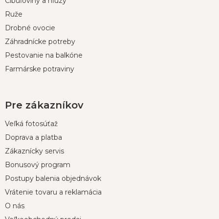
t
Cibuľoviny a hľúzy
i
Ruže
e
Drobné ovocie
Záhradnícke potreby
Pestovanie na balkóne
Farmárske potraviny
Pre zákazníkov
Veľká fotosúťaž
Doprava a platba
Zákaznícky servis
Bonusový program
Postupy balenia objednávok
Vrátenie tovaru a reklamácia
O nás