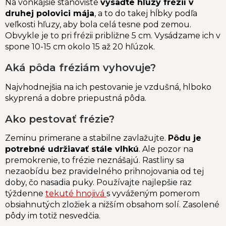
Na vonkajšie stanovište
vysaďte hľuzy frézií v
druhej polovici mája
, a to do takej hĺbky podľa
veľkosti hľuzy, aby bola celá tesne pod zemou.
Obvykle je to pri frézii približne 5 cm. Vysádzame ich v
spone 10-15 cm okolo 15 až 20 hľúzok.
Aká pôda fréziám vyhovuje?
Najvhodnejšia na ich pestovanie je vzdušná, hlboko
skyprená a dobre priepustná pôda.
Ako pestovať frézie?
Zeminu primerane a stabilne zavlažujte.
Pôdu je
potrebné udržiavať stále vlhkú
. Ale pozor na
premokrenie, to frézie neznášajú. Rastliny sa
nezaobídu bez pravidelného prihnojovania od tej
doby, čo nasadia puky. Používajte najlepšie raz
týždenne
tekuté hnojivá
s vyváženým pomerom
obsiahnutých zložiek a nižším obsahom solí. Zasolené
pôdy im totiž nesvedčia.