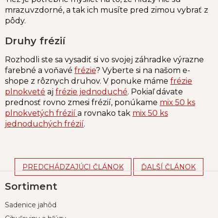
mrazuvzdorné, a tak ich musíte pred zimou vybrať z
pôdy.
Druhy frézií
Rozhodli ste sa vysadiť si vo svojej záhradke výrazne
farebné a voňavé
frézie
? Vyberte si na našom e-
shope z rôznych druhov. V ponuke máme
frézie
plnokveté
aj
frézie jednoduché
. Pokiaľ dávate
prednosť rovno zmesi frézií, ponúkame
mix 50 ks
plnokvetých frézií
a rovnako tak
mix 50 ks
jednoduchých frézií
.
PREDCHÁDZAJÚCI ČLÁNOK
ĎALŠÍ ČLÁNOK
Z
Sortiment
á
p
Sadenice jahôd
ä