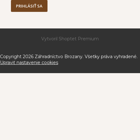
PRIHLÁSIŤ SA
Vytvoril Shoptet Premium
Copyright 2026
Záhradníctvo Brozany
. Všetky práva vyhradené.
Upraviť nastavenie cookies