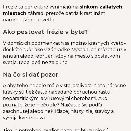
Frézie sa perfektne vynímajú na
slnkom zaliatych
miestach
záhrad, pretože patria k rastlinám
náročnejším na svetlo.
Ako pestovať frézie v byte?
V domácich podmienkach sa možno krásnych kvetov
dočkáte skôr ako v záhradke. Vysadiť ich môžete už v
januári alebo februári, vždy na miesto s dostatkom
svetla, teda ideálne za okno.
Na čo si dať pozor
A aby toho nebolo málo v starostlivosti, tieto náročné
krásky sú tiež často napádané poruchou rastu,
neparazitickými a vírusovými chorobami. Ako
poznáte, že je niečo zle? Najčastejšie podľa
zaschnutej alebo neklíčiacej hľuzy, zlej stavby a
vývoja kvetenstva.
Tiež je potrebné myslieť na to, že hľuzy nie sú