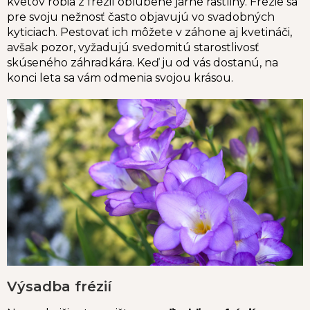
kvetov robia z frézií obľúbené jarné rastliny. Frézie sa
pre svoju nežnosť často objavujú vo svadobných
kyticiach. Pestovať ich môžete v záhone aj kvetináči,
avšak pozor, vyžadujú svedomitú starostlivosť
skúseného záhradkára. Keď ju od vás dostanú, na
konci leta sa vám odmenia svojou krásou.
Výsadba frézií