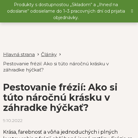
Prejsť
Produkty s dostupnosťou „Skladom“ a „Ihneď na
na
odoslanie“ odosielame do 1–3 pracovných dní od prijatia
obsah
objednávky.
Články
Pestovanie frézií: Ako si túto náročnú krásku v
záhradke hýčkať?
Pestovanie frézií: Ako si
túto náročnú krásku v
záhradke hýčkať?
9.10.2022
Krása, farebnosť a vôňa jednoduchých i plných