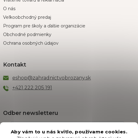
Vrátenie tovaru a reklamácia
O nás
Veľkoobchodný predaj
Program pre školy a ďalšie organizácie
Obchodné podmienky
Ochrana osobných údajov
Kontakt
eshop
@
zahradnictvobrozany.sk
+421 222 205 191
Odber newsletteru
Aby vám to u nás kvitlo, používame cookies.