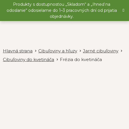
Prejsť
Produkty s dostupnosťou „Skladom“ a „Ihneď na
na
odoslanie“ odosielame do 1–3 pracovných dní od prijatia
obsah
objednávky.
Cibuľoviny a hľuzy
Jarné cibuľoviny
Cibuľoviny do kvetináča
Frézia do kvetináča