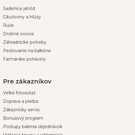
p
Sadenice jahôd
ä
t
Cibuľoviny a hľúzy
i
Ruže
e
Drobné ovocie
Záhradnícke potreby
Pestovanie na balkóne
Farmárske potraviny
Pre zákazníkov
Veľká fotosúťaž
Doprava a platba
Zákaznícky servis
Bonusový program
Postupy balenia objednávok