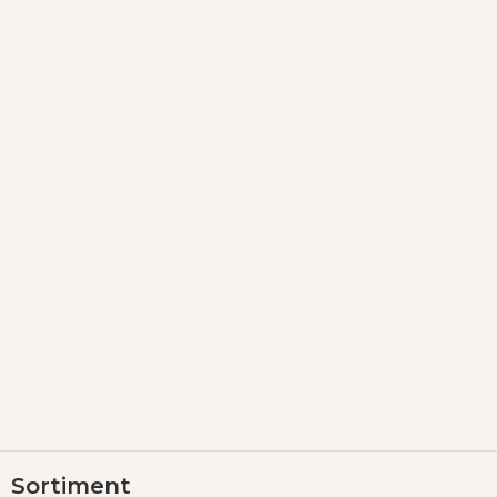
Z
Sortiment
á