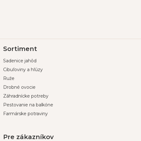
Z
Sortiment
á
p
Sadenice jahôd
ä
t
Cibuľoviny a hľúzy
i
Ruže
e
Drobné ovocie
Záhradnícke potreby
Pestovanie na balkóne
Farmárske potraviny
Pre zákazníkov