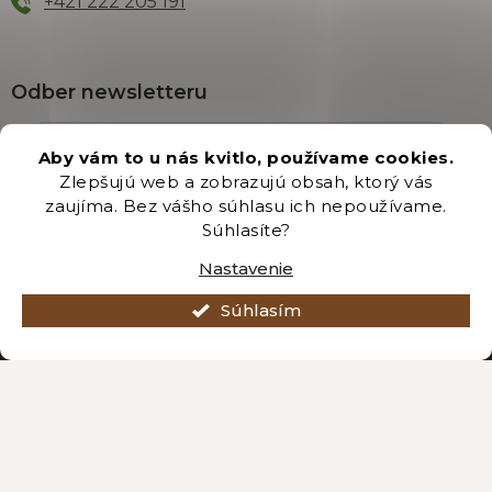
+421 222 205 191
Odber newsletteru
Aby vám to u nás kvitlo, používame cookies.
Zlepšujú web a zobrazujú obsah, ktorý vás
Vložením e-mailu súhlasíte s podmienkami
ochrany
zaujíma. Bez vášho súhlasu ich nepoužívame.
osobných údajov
.
Súhlasíte?
PRIHLÁSIŤ SA
Nastavenie
Súhlasím
Vytvoril Shoptet Premium
Copyright 2026
Záhradníctvo Brozany
. Všetky práva vyhradené.
Upraviť nastavenie cookies