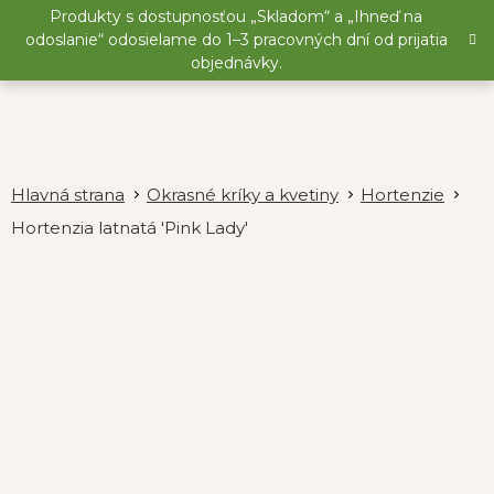
Prejsť
Produkty s dostupnosťou „Skladom“ a „Ihneď na
na
odoslanie“ odosielame do 1–3 pracovných dní od prijatia
obsah
objednávky.
Okrasné kríky a kvetiny
Hortenzie
Hortenzia latnatá 'Pink Lady'