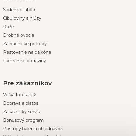
p
Sadenice jahôd
ä
t
Cibuľoviny a hľúzy
i
Ruže
e
Drobné ovocie
Záhradnícke potreby
Pestovanie na balkóne
Farmárske potraviny
Pre zákazníkov
Veľká fotosúťaž
Doprava a platba
Zákaznícky servis
Bonusový program
Postupy balenia objednávok