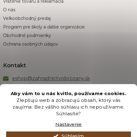
Vrátenie tovaru a reklamácia
O nás
Veľkoobchodný predaj
Program pre školy a ďalšie organizácie
Obchodné podmienky
Ochrana osobných údajov
Kontakt
eshop
@
zahradnictvobrozany.sk
+421 222 205 191
Aby vám to u nás kvitlo, používame cookies.
Zlepšujú web a zobrazujú obsah, ktorý vás
zaujíma. Bez vášho súhlasu ich nepoužívame.
Odber newsletteru
Súhlasíte?
Nastavenie
Súhlasím