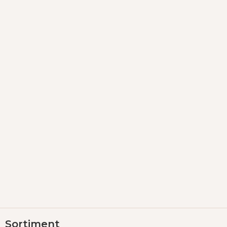
Z
Sortiment
á