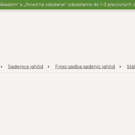
kladom“ a „Ihneď na odoslanie“ odosielame do 1–3 pracovných dní
Sadenice jahôd
Frigo sadba sadeníc jahôd
Stá