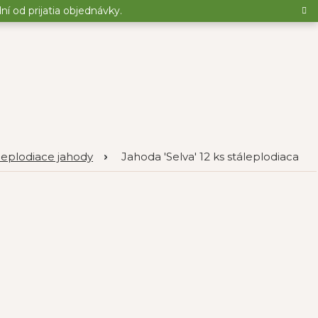
 od prijatia objednávky.
leplodiace jahody
Jahoda 'Selva' 12 ks stáleplodiaca