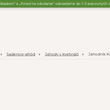
kladom“ a „Ihneď na odoslanie“ odosielame do 1–3 pracovných dní
Sadenice jahôd
Jahody v kvetináči
Jahodník Ko