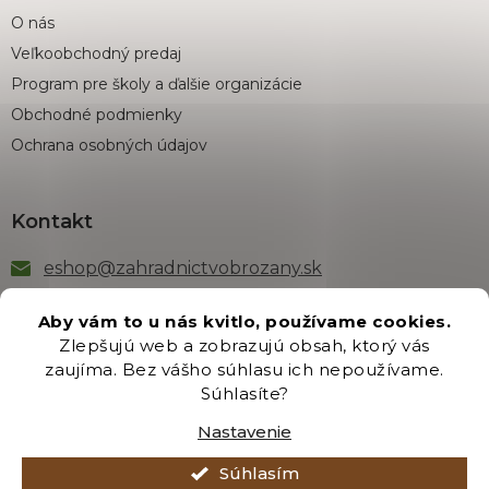
O nás
Veľkoobchodný predaj
Program pre školy a ďalšie organizácie
Obchodné podmienky
Ochrana osobných údajov
Kontakt
eshop
@
zahradnictvobrozany.sk
+421 222 205 191
Aby vám to u nás kvitlo, používame cookies.
Zlepšujú web a zobrazujú obsah, ktorý vás
zaujíma. Bez vášho súhlasu ich nepoužívame.
Odber newsletteru
Súhlasíte?
Nastavenie
Súhlasím