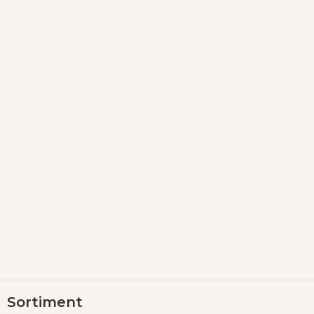
Z
Sortiment
á