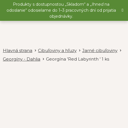
Prejsť
Produkty s dostupnosťou „Skladom“ a „Ihneď na
na
odoslanie“ odosielame do 1–3 pracovných dní od prijatia
obsah
objednávky.
Cibuľoviny a hľuzy
Jarné cibuľoviny
Georgíny - Dahlia
Georgína 'Red Labyrinth ' 1 ks