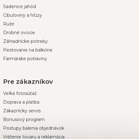
p
Sadenice jahôd
ä
t
Cibuľoviny a hľúzy
i
Ruže
e
Drobné ovocie
Záhradnícke potreby
Pestovanie na balkóne
Farmárske potraviny
Pre zákazníkov
Veľká fotosúťaž
Doprava a platba
Zákaznícky servis
Bonusový program
Postupy balenia objednávok
Vrátenie tovaru a reklamácia