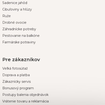
Sadenice jahôd
ä
t
Cibuľoviny a hľúzy
i
Ruže
e
Drobné ovocie
Záhradnícke potreby
Pestovanie na balkóne
Farmárske potraviny
Pre zákazníkov
Veľká fotosúťaž
Doprava a platba
Zákaznícky servis
Bonusový program
Postupy balenia objednávok
Vrátenie tovaru a reklamácia