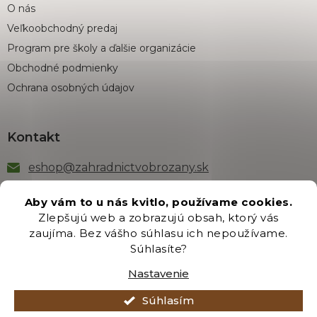
O nás
Veľkoobchodný predaj
Program pre školy a ďalšie organizácie
Obchodné podmienky
Ochrana osobných údajov
Kontakt
eshop
@
zahradnictvobrozany.sk
+421 222 205 191
Aby vám to u nás kvitlo, používame cookies.
Zlepšujú web a zobrazujú obsah, ktorý vás
zaujíma. Bez vášho súhlasu ich nepoužívame.
Odber newsletteru
Súhlasíte?
Nastavenie
Súhlasím
Vložením e-mailu súhlasíte s podmienkami
ochrany