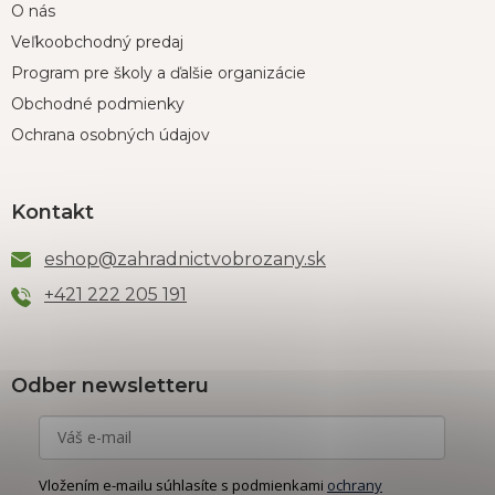
O nás
Veľkoobchodný predaj
Program pre školy a ďalšie organizácie
Obchodné podmienky
Ochrana osobných údajov
Kontakt
eshop
@
zahradnictvobrozany.sk
+421 222 205 191
Odber newsletteru
Vložením e-mailu súhlasíte s podmienkami
ochrany