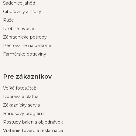
Sadenice jahôd
ä
t
Cibuľoviny a hľúzy
i
Ruže
e
Drobné ovocie
Záhradnícke potreby
Pestovanie na balkóne
Farmárske potraviny
Pre zákazníkov
Veľká fotosúťaž
Doprava a platba
Zákaznícky servis
Bonusový program
Postupy balenia objednávok
Vrátenie tovaru a reklamácia