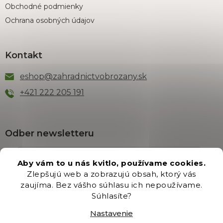
Obchodné podmienky
Ochrana osobných údajov
Kontakt
eshop
@
zahradnictvobrozany.sk
+421 222 205 191
Odber newsletteru
Aby vám to u nás kvitlo, používame cookies.
Zlepšujú web a zobrazujú obsah, ktorý vás
Vložením e-mailu súhlasíte s podmienkami
ochrany
zaujíma. Bez vášho súhlasu ich nepoužívame.
osobných údajov
.
Súhlasíte?
PRIHLÁSIŤ SA
Nastavenie