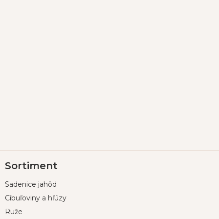
Z
Sortiment
á
p
Sadenice jahôd
ä
t
Cibuľoviny a hľúzy
i
Ruže