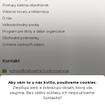
Postupy balenia objednávok
Vrátenie tovaru a reklamácia
O nás
Veľkoobchodný predaj
Program pre školy a ďalšie organizácie
Obchodné podmienky
Ochrana osobných údajov
Kontakt
eshop
@
zahradnictvobrozany.sk
+421 222 205 191
Aby vám to u nás kvitlo, používame cookies.
Zlepšujú web a zobrazujú obsah, ktorý vás
zaujíma. Bez vášho súhlasu ich nepoužívame.
Odber newsletteru
Súhlasíte?