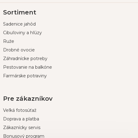
Z
Sortiment
á
p
Sadenice jahôd
ä
t
Cibuľoviny a hľúzy
i
Ruže
e
Drobné ovocie
Záhradnícke potreby
Pestovanie na balkóne
Farmárske potraviny
Pre zákazníkov
Veľká fotosúťaž
Doprava a platba
Zákaznícky servis
Bonusový program