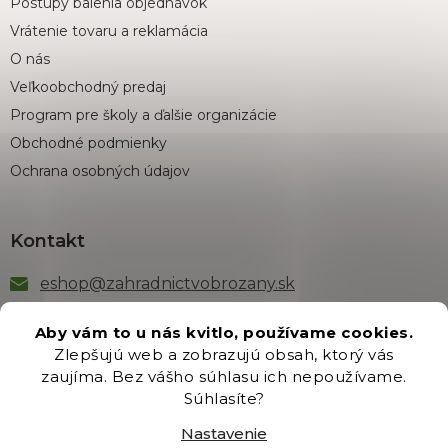
Postupy balenia objednávok
Vrátenie tovaru a reklamácia
O nás
Veľkoobchodný predaj
Program pre školy a ďalšie organizácie
Obchodné podmienky
Ochrana osobných údajov
Kontakt
eshop
@
zahradnictvobrozany.sk
+421 222 205 191
Aby vám to u nás kvitlo, používame cookies.
Zlepšujú web a zobrazujú obsah, ktorý vás
zaujíma. Bez vášho súhlasu ich nepoužívame.
Odber newsletteru
Súhlasíte?
Nastavenie