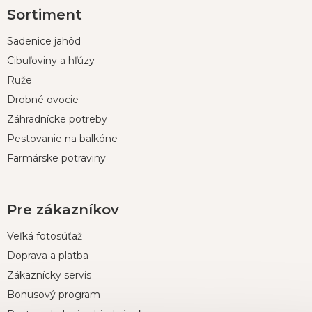
Z
Sortiment
á
p
Sadenice jahôd
ä
t
Cibuľoviny a hľúzy
i
Ruže
e
Drobné ovocie
Záhradnícke potreby
Pestovanie na balkóne
Farmárske potraviny
Pre zákazníkov
Veľká fotosúťaž
Doprava a platba
Zákaznícky servis
Bonusový program