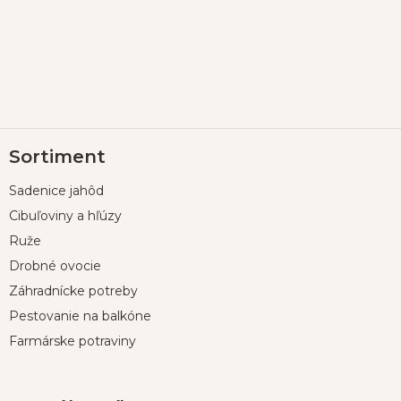
Z
Sortiment
á
p
Sadenice jahôd
ä
t
Cibuľoviny a hľúzy
i
Ruže
e
Drobné ovocie
Záhradnícke potreby
Pestovanie na balkóne
Farmárske potraviny