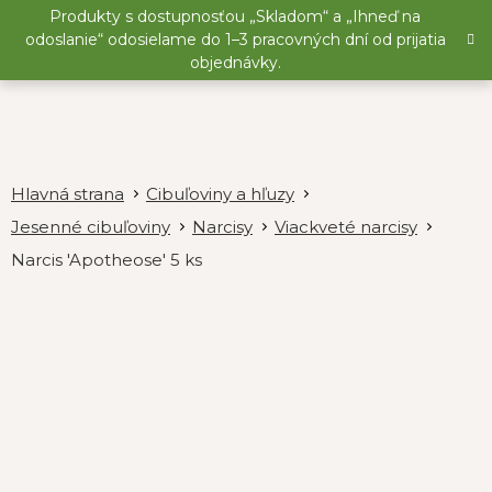
Prejsť
Produkty s dostupnosťou „Skladom“ a „Ihneď na
na
odoslanie“ odosielame do 1–3 pracovných dní od prijatia
obsah
objednávky.
Cibuľoviny a hľuzy
Jesenné cibuľoviny
Narcisy
Viackveté narcisy
Narcis 'Apotheose' 5 ks