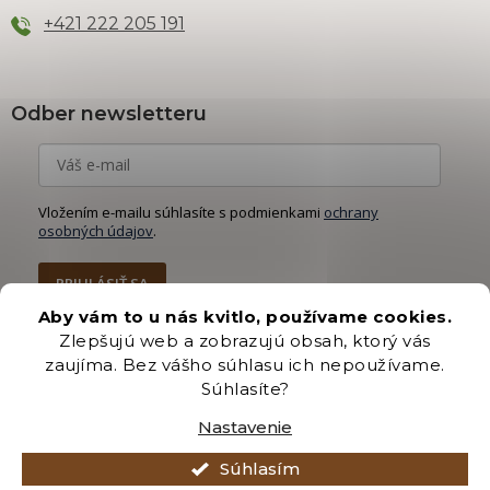
+421 222 205 191
Odber newsletteru
Vložením e-mailu súhlasíte s podmienkami
ochrany
osobných údajov
.
PRIHLÁSIŤ SA
Aby vám to u nás kvitlo, používame cookies.
Zlepšujú web a zobrazujú obsah, ktorý vás
zaujíma. Bez vášho súhlasu ich nepoužívame.
Súhlasíte?
Vytvoril Shoptet Premium
Nastavenie
Copyright 2026
Záhradníctvo Brozany
. Všetky práva vyhradené.
Súhlasím
Upraviť nastavenie cookies