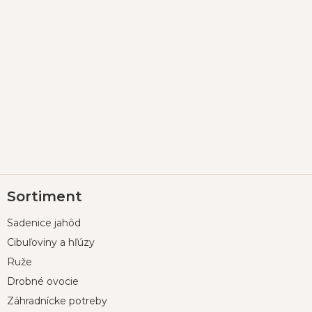
Z
Sortiment
á
p
Sadenice jahôd
ä
t
Cibuľoviny a hľúzy
i
Ruže
e
Drobné ovocie
Záhradnícke potreby