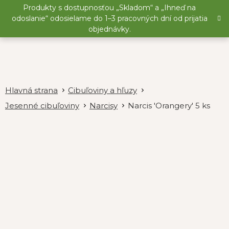
Prejsť
Produkty s dostupnosťou „Skladom“ a „Ihneď na
na
odoslanie“ odosielame do 1–3 pracovných dní od prijatia
obsah
objednávky.
Cibuľoviny a hľuzy
Jesenné cibuľoviny
Narcisy
Narcis 'Orangery' 5 ks