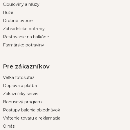
t
Cibuľoviny a hľúzy
i
Ruže
e
Drobné ovocie
Záhradnícke potreby
Pestovanie na balkóne
Farmárske potraviny
Pre zákazníkov
Veľká fotosúťaž
Doprava a platba
Zákaznícky servis
Bonusový program
Postupy balenia objednávok
Vrátenie tovaru a reklamácia
O nás