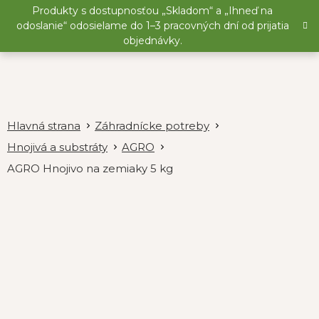
Prejsť
Produkty s dostupnosťou „Skladom“ a „Ihneď na
na
odoslanie“ odosielame do 1–3 pracovných dní od prijatia
obsah
objednávky.
Záhradnícke potreby
Hnojivá a substráty
AGRO
AGRO Hnojivo na zemiaky 5 kg