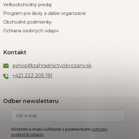
Veľkoobchodný predaj
Program pre školy a ďalšie organizácie
Obchodné podmienky
Ochrana osobných údajov
Kontakt
eshop
@
zahradnictvobrozany.sk
+421 222 205 191
Odber newsletteru
Vložením e-mailu súhlasíte s podmienkami
ochrany
osobných údajov
.