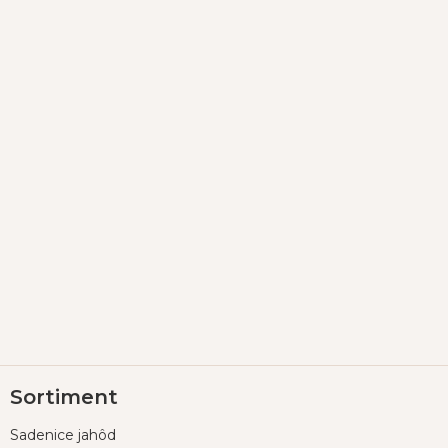
Z
Sortiment
á
p
Sadenice jahôd
ä