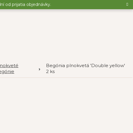
 od prijatia objednávky.
lnokveté
Begónia plnokvetá 'Double yellow'
egónie
2 ks