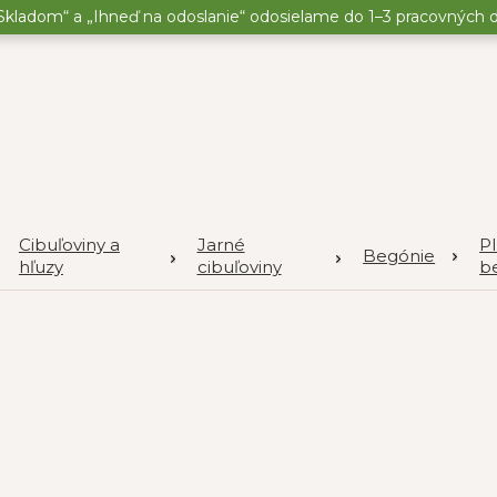
kladom“ a „Ihneď na odoslanie“ odosielame do 1–3 pracovných dní
Cibuľoviny a
Jarné
P
Begónie
hľuzy
cibuľoviny
b