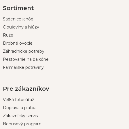
Z
Sortiment
á
p
Sadenice jahôd
ä
t
Cibuľoviny a hľúzy
i
Ruže
e
Drobné ovocie
Záhradnícke potreby
Pestovanie na balkóne
Farmárske potraviny
Pre zákazníkov
Veľká fotosúťaž
Doprava a platba
Zákaznícky servis
Bonusový program