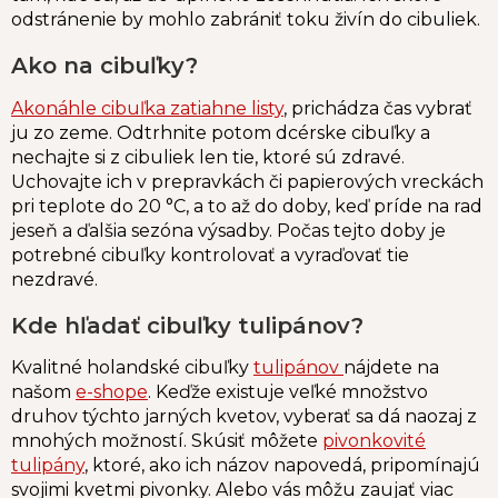
odstránenie by mohlo zabrániť toku živín do cibuliek.
Ako na cibuľky?
Akonáhle cibuľka zatiahne listy
, prichádza čas vybrať
ju zo zeme. Odtrhnite potom dcérske cibuľky a
nechajte si z cibuliek len tie, ktoré sú zdravé.
Uchovajte ich v prepravkách či papierových vreckách
pri teplote do 20 °C, a to až do doby, keď príde na rad
jeseň a ďalšia sezóna výsadby. Počas tejto doby je
potrebné cibuľky kontrolovať a vyraďovať tie
nezdravé.
Kde hľadať cibuľky tulipánov?
Kvalitné holandské cibuľky
tulipánov
nájdete na
našom
e-shope
. Keďže existuje veľké množstvo
druhov týchto jarných kvetov, vyberať sa dá naozaj z
mnohých možností. Skúsiť môžete
pivonkovité
tulipány
, ktoré, ako ich názov napovedá, pripomínajú
svojimi kvetmi pivonky. Alebo vás môžu zaujať viac