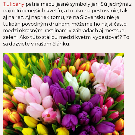
Tulipány
patria medzi jasné symboly jari. Sú jednými z
najobľúbenejších kvetín, a to ako na pestovanie, tak
aj na rez. Aj napriek tomu, že na Slovensku nie je
tulipán pôvodným druhom, môžeme ho nájsť často
medzi okrasnými rastlinami v záhradách aj mestskej
zeleni. Ako túto stálicu medzi kvetmi vypestovať? To
sa dozviete v našom článku.