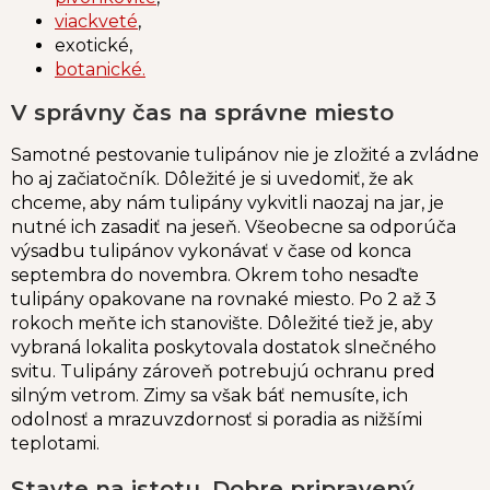
viackveté
,
exotické,
botanické.
V správny čas na správne miesto
Samotné pestovanie tulipánov nie je zložité a zvládne
ho aj začiatočník. Dôležité je si uvedomiť, že ak
chceme, aby nám tulipány vykvitli naozaj na jar, je
nutné ich zasadiť na jeseň. Všeobecne sa odporúča
výsadbu tulipánov vykonávať v čase od konca
septembra do novembra. Okrem toho nesaďte
tulipány opakovane na rovnaké miesto. Po 2 až 3
rokoch meňte ich stanovište. Dôležité tiež je, aby
vybraná lokalita poskytovala dostatok slnečného
svitu. Tulipány zároveň potrebujú ochranu pred
silným vetrom. Zimy sa však báť nemusíte, ich
odolnosť a mrazuvzdornosť si poradia as nižšími
teplotami.
Stavte na istotu. Dobre pripravený