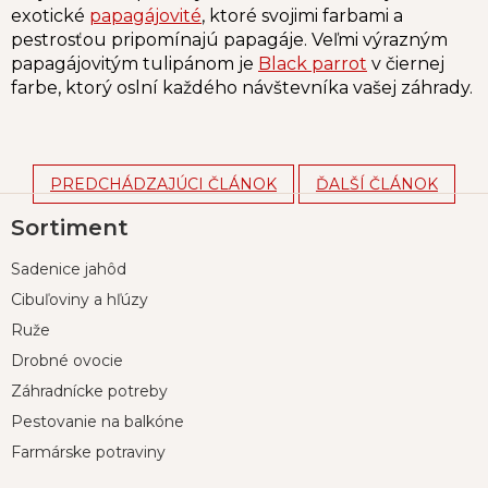
exotické
papagájovité
, ktoré svojimi farbami a
pestrosťou pripomínajú papagáje. Veľmi výrazným
papagájovitým tulipánom je
Black parrot
v čiernej
farbe, ktorý oslní každého návštevníka vašej záhrady.
PREDCHÁDZAJÚCI ČLÁNOK
ĎALŠÍ ČLÁNOK
Z
Sortiment
á
p
Sadenice jahôd
ä
t
Cibuľoviny a hľúzy
i
Ruže
e
Drobné ovocie
Záhradnícke potreby
Pestovanie na balkóne
Farmárske potraviny