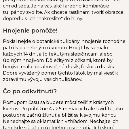
cm od seba. Je na vás, aké farebné kombinácie
tulipánov zvolíte. Ak chcete rastlinami tvoriť obrazce,
dopredu si ich "nakreslite" do hliny.
Hnojenie pomôže!
Pokiaľ nejde o botanické tulipány, hnojenie rozhodne
patrí k potrebným úkonom. Hnojiť by sa malo
každých 14 dní, a to tekutými slepičincami alebo
úplným hnojivom. Dôležitými zložkami, ktoré by
hnojivo malo obsahovať, sú dusík, fosfor a draslík.
Dobre vyvážený pomer týchto látok by mal viesť k
zdravému vývoju vašich tulipánov.
Čo po odkvitnutí?
Postupom času sa budete môcť tešiť z krásnych
kvetov. Po približne 4 až 5 mesiacoch ale uvidíte, ako
postupne začnú žltnúť a blížiť sa k svojmu koncu.
Nenechajte sa oklamať ich vzhľadom. Nechajte ich
tam, kde sú, až do úplného zoschnutia. Ich skoré