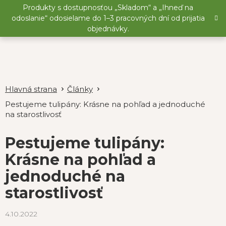
Prejsť
Produkty s dostupnosťou „Skladom“ a „Ihneď na
na
odoslanie“ odosielame do 1–3 pracovných dní od prijatia
obsah
objednávky.
Články
Pestujeme tulipány: Krásne na pohľad a jednoduché
na starostlivosť
Pestujeme tulipány:
Krásne na pohľad a
jednoduché na
starostlivosť
4.10.2022