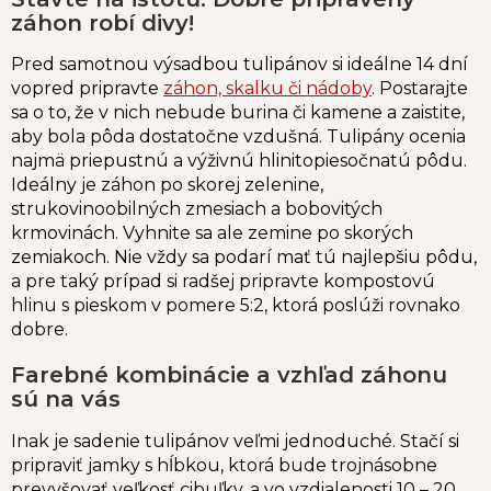
záhon robí divy!
Pred samotnou výsadbou tulipánov si ideálne 14 dní
vopred pripravte
záhon, skalku či nádoby
. Postarajte
sa o to, že v nich nebude burina či kamene a zaistite,
aby bola pôda dostatočne vzdušná. Tulipány ocenia
najmä priepustnú a výživnú hlinitopiesočnatú pôdu.
Ideálny je záhon po skorej zelenine,
strukovinoobilných zmesiach a bobovitých
krmovinách. Vyhnite sa ale zemine po skorých
zemiakoch. Nie vždy sa podarí mať tú najlepšiu pôdu,
a pre taký prípad si radšej pripravte kompostovú
hlinu s pieskom v pomere 5:2, ktorá poslúži rovnako
dobre.
Farebné kombinácie a vzhľad záhonu
sú na vás
Inak je sadenie tulipánov veľmi jednoduché. Stačí si
pripraviť jamky s hĺbkou, ktorá bude trojnásobne
prevyšovať veľkosť cibuľky, a vo vzdialenosti 10 – 20