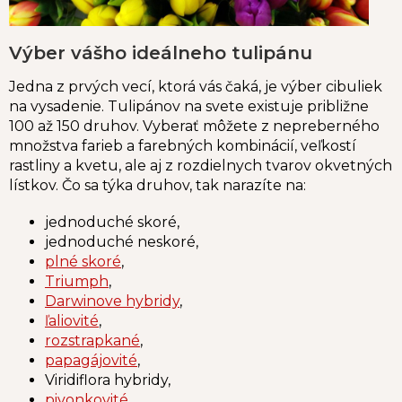
Výber vášho ideálneho tulipánu
Jedna z prvých vecí, ktorá vás čaká, je výber cibuliek
na vysadenie. Tulipánov na svete existuje približne
100 až 150 druhov. Vyberať môžete z nepreberného
množstva farieb a farebných kombinácií, veľkostí
rastliny a kvetu, ale aj z rozdielnych tvarov okvetných
lístkov. Čo sa týka druhov, tak narazíte na:
jednoduché skoré,
jednoduché neskoré,
plné skoré
,
Triumph
,
Darwinove hybridy
,
ľaliovité
,
rozstrapkané
,
papagájovité
,
Viridiflora
hybridy
,
pivonkovité
,