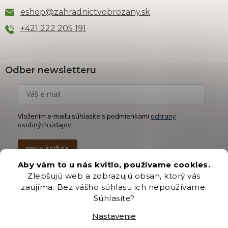
eshop
@
zahradnictvobrozany.sk
+421 222 205 191
Odber newsletteru
Vložením e-mailu súhlasíte s podmienkami
ochrany
osobných údajov
.
PRIHLÁSIŤ SA
Aby vám to u nás kvitlo, používame cookies.
Zlepšujú web a zobrazujú obsah, ktorý vás
zaujíma. Bez vášho súhlasu ich nepoužívame.
Súhlasíte?
Vytvoril Shoptet Premium
Nastavenie