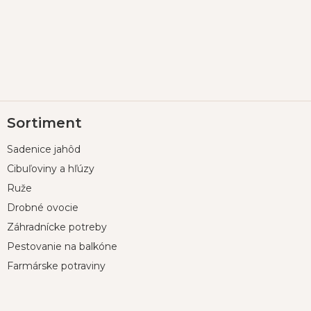
Z
Sortiment
á
p
Sadenice jahôd
ä
t
Cibuľoviny a hľúzy
i
Ruže
e
Drobné ovocie
Záhradnícke potreby
Pestovanie na balkóne
Farmárske potraviny