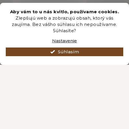
+421 222 205 191
Aby vám to u nás kvitlo, používame cookies.
Zlepšujú web a zobrazujú obsah, ktorý vás
zaujíma. Bez vášho súhlasu ich nepoužívame.
Odber newsletteru
Súhlasíte?
Nastavenie
Súhlasím
Vložením e-mailu súhlasíte s podmienkami
ochrany
osobných údajov
.
PRIHLÁSIŤ SA
Vytvoril Shoptet Premium
Copyright 2026
Záhradníctvo Brozany
. Všetky práva vyhradené.
Upraviť nastavenie cookies