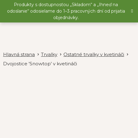
Prejsť
Produkty s dostupnosťou „Skladom“ a „Ihneď na
na
odoslanie“ odosielame do 1–3 pracovných dní od prijatia
obsah
objednávky.
Trvalky
Ostatné trvalky v kvetináči
Dvojostice 'Snowtop' v kvetináči