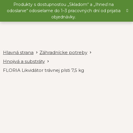
Prejsť
Produkty s dostupnosťou „Skladom“ a „Ihneď na
na
odoslanie“ odosielame do 1–3 pracovných dní od prijatia
obsah
objednávky.
Záhradnícke potreby
Hnojivá a substráty
FLORIA Likvidátor trávnej plsti 7,5 kg