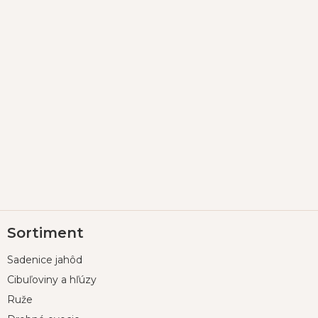
Z
Sortiment
á
p
Sadenice jahôd
ä
t
Cibuľoviny a hľúzy
i
Ruže
e