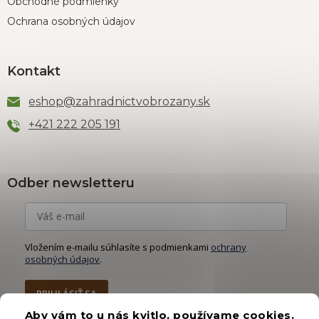
Obchodné podmienky
Ochrana osobných údajov
Kontakt
eshop
@
zahradnictvobrozany.sk
+421 222 205 191
Odber newsletteru
Vložením e-mailu súhlasíte s podmienkami
ochrany
osobných údajov
.
PRIHLÁSIŤ SA
Aby vám to u nás kvitlo, používame cookies.