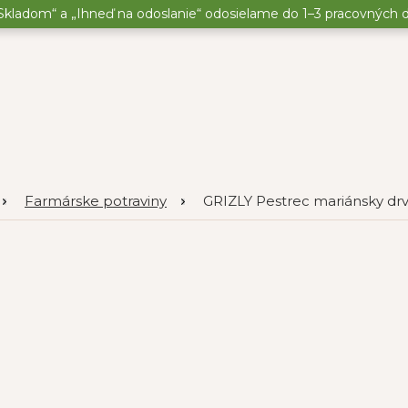
kladom“ a „Ihneď na odoslanie“ odosielame do 1–3 pracovných dní
Farmárske potraviny
GRIZLY Pestrec mariánsky dr