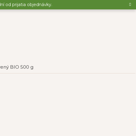
 od prijatia objednávky.
vený BIO 500 g