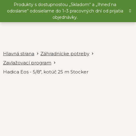
Prejsť
Produkty s dostupnosťou „Skladom“ a „Ihneď na
na
odoslanie“ odosielame do 1–3 pracovných dní od prijatia
obsah
objednávky.
Záhradnícke potreby
Zavlažovací program
Hadica Eos - 5/8", kotúč 25 m Stocker