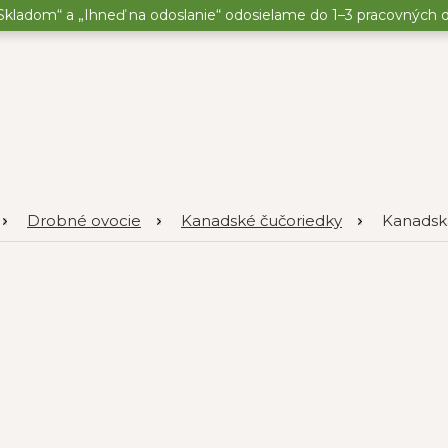
kladom“ a „Ihneď na odoslanie“ odosielame do 1–3 pracovných dní
Drobné ovocie
Kanadské čučoriedky
Kanadská