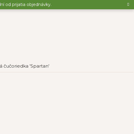
 od prijatia objednávky.
 čučoriedka 'Spartan'