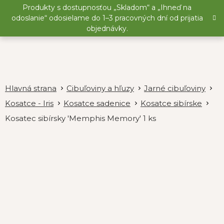
Prejsť
Produkty s dostupnosťou „Skladom“ a „Ihneď na
na
odoslanie“ odosielame do 1–3 pracovných dní od prijatia
obsah
objednávky.
Cibuľoviny a hľuzy
Jarné cibuľoviny
Kosatce - Iris
Kosatce sadenice
Kosatce sibírske
Kosatec sibírsky 'Memphis Memory' 1 ks