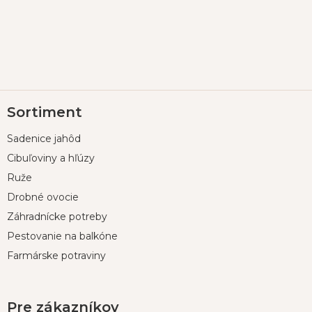
Z
Sortiment
á
p
Sadenice jahôd
ä
t
Cibuľoviny a hľúzy
i
Ruže
e
Drobné ovocie
Záhradnícke potreby
Pestovanie na balkóne
Farmárske potraviny
Pre zákazníkov