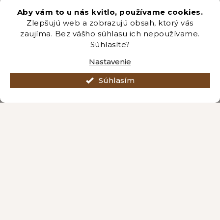
+421 222 205 191
Aby vám to u nás kvitlo, používame cookies.
Zlepšujú web a zobrazujú obsah, ktorý vás
zaujíma. Bez vášho súhlasu ich nepoužívame.
Odber newsletteru
Súhlasíte?
Nastavenie
Súhlasím
Vložením e-mailu súhlasíte s podmienkami
ochrany
osobných údajov
.
PRIHLÁSIŤ SA
Vytvoril Shoptet Premium
Copyright 2026
Záhradníctvo Brozany
. Všetky práva vyhradené.
Upraviť nastavenie cookies