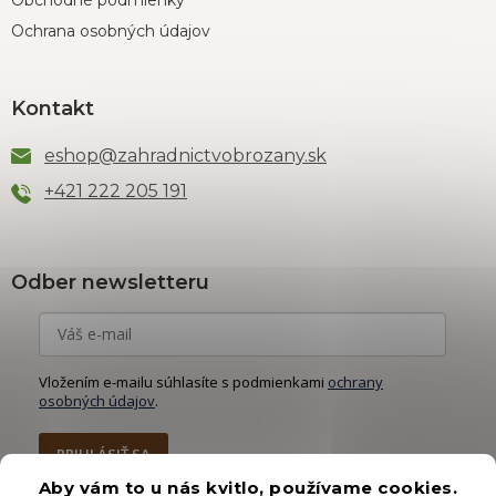
Obchodné podmienky
Ochrana osobných údajov
Kontakt
eshop
@
zahradnictvobrozany.sk
+421 222 205 191
Odber newsletteru
Vložením e-mailu súhlasíte s podmienkami
ochrany
osobných údajov
.
PRIHLÁSIŤ SA
Aby vám to u nás kvitlo, používame cookies.