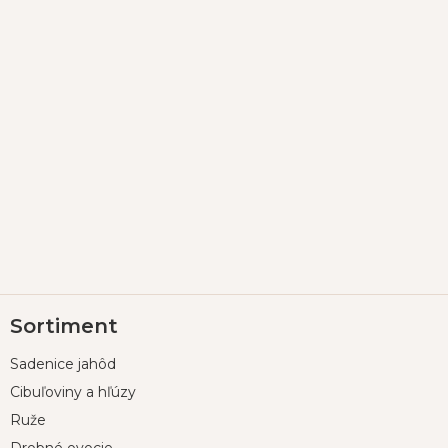
Z
Sortiment
á
p
Sadenice jahôd
ä
t
Cibuľoviny a hľúzy
i
Ruže
e