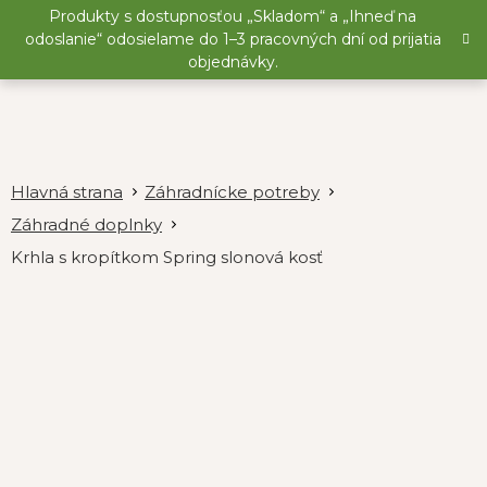
Prejsť
Produkty s dostupnosťou „Skladom“ a „Ihneď na
na
odoslanie“ odosielame do 1–3 pracovných dní od prijatia
obsah
objednávky.
Záhradnícke potreby
Záhradné doplnky
Krhla s kropítkom Spring slonová kosť