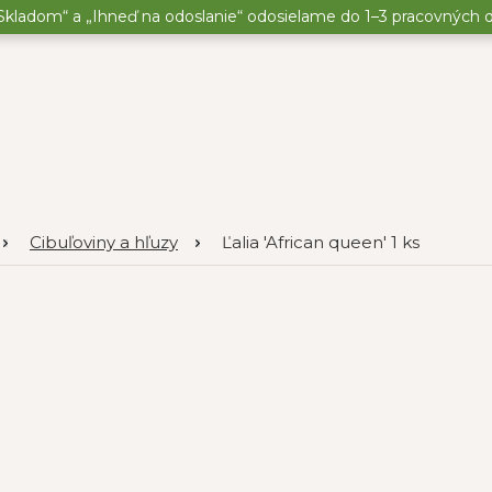
kladom“ a „Ihneď na odoslanie“ odosielame do 1–3 pracovných dní
Cibuľoviny a hľuzy
Ľalia 'African queen' 1 ks