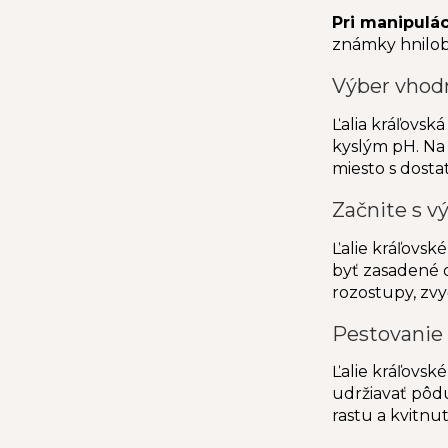
Pri manipulác
známky hnilob
Výber vhod
Ľalia kráľovsk
kyslým pH. Na 
miesto s dost
Začnite s v
Ľalie kráľovs
byť zasadené d
rozostupy, zvy
Pestovanie ľ
Ľalie kráľovské
udržiavať pôd
rastu a kvitnu