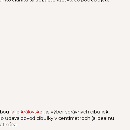
adbou
ľalie kráľovskej
, je výber správnych cibuliek,
slo udáva obvod cibuľky v centimetroch (a ideálnu
vetináča.