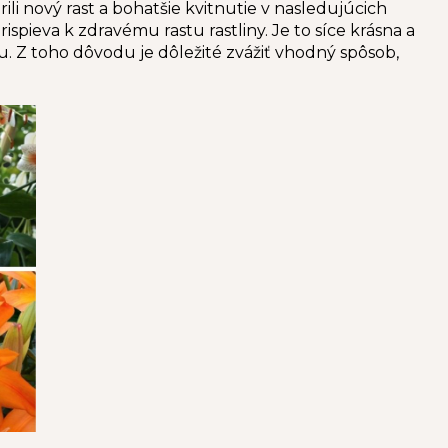
rili nový rast a bohatšie kvitnutie v nasledujúcich
ispieva k zdravému rastu rastliny. Je to síce krásna a
nu. Z toho dôvodu je dôležité zvážiť vhodný spôsob,