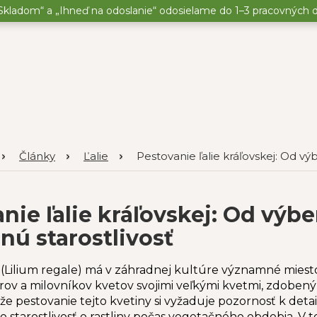
kladom“ a „Ihneď na odoslanie“ odosielame do 1–3 pracovných dní
Články
Ľalie
Pestovanie ľalie kráľovskej: Od vý
nie ľalie kráľovskej: Od výbe
nú starostlivosť
(Lilium regale) má v záhradnej kultúre významné miest
ov a milovníkov kvetov svojimi veľkými kvetmi, zdobeným
e pestovanie tejto kvetiny si vyžaduje pozornosť k det
po starostlivosť o rastliny počas vegetačného obdobia. V