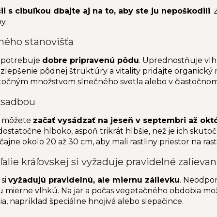
ii s cibuľkou dbajte aj na to, aby ste ju nepoškodili
.
y.
ného stanovišťa
á potrebuje
dobre pripravenú pôdu
. Uprednostňuje vl
zlepšenie pôdnej štruktúry a vitality pridajte organický
atočným množstvom slnečného svetla alebo v čiastočnom 
ýsadbou
ké môžete
začať vysádzať na jeseň v septembri až októb
ostatočne hlboko, aspoň trikrát hlbšie, než je ich skuto
čajne okolo 20 až 30 cm, aby mali rastliny priestor na ras
alie kráľovskej si vyžaduje pravidelné zalievan
 si
vyžadujú pravidelnú, ale miernu zálievku
. Neodpor
u mierne vlhkú. Na jar a počas vegetačného obdobia mo
tia, napríklad špeciálne hnojivá alebo slepačince.