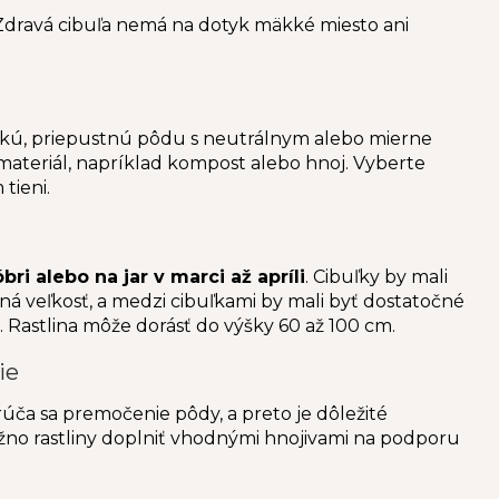
 Zdravá cibuľa nemá na dotyk mäkké miesto ani
hkú, priepustnú pôdu s neutrálnym alebo mierne
 materiál, napríklad kompost alebo hnoj. Vyberte
tieni.
ri alebo na jar v marci až apríli
. Cibuľky by mali
čná veľkosť, a medzi cibuľkami by mali byť dostatočné
t. Rastlina môže dorásť do výšky 60 až 100 cm.
ie
úča sa premočenie pôdy, a preto je dôležité
žno rastliny doplniť vhodnými hnojivami na podporu