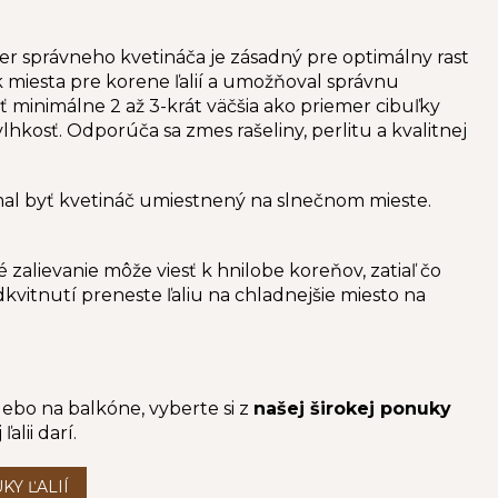
ber správneho kvetináča je zásadný pre optimálny rast
k miesta pre korene ľalií a umožňoval správnu
 minimálne 2 až 3-krát väčšia ako priemer cibuľky
hkosť. Odporúča sa zmes rašeliny, perlitu a kvalitnej
mal byť kvetináč umiestnený na slnečnom mieste.
 zalievanie môže viesť k hnilobe koreňov, zatiaľ čo
dkvitnutí preneste ľaliu na chladnejšie miesto na
lebo na balkóne, vyberte si z
našej širokej ponuky
alii darí.