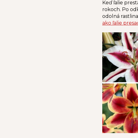
Keď ľalie pres
rokoch.
Po od
odolná rastlin
ako
ľalie presa