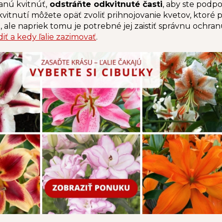
tanú kvitnúť,
odstráňte odkvitnuté časti
, aby ste podpo
kvitnutí
môžete opäť zvoliť prihnojovanie kvetov, ktoré pr
a, ale napriek tomu je potrebné jej zaistiť správnu ochra
diť a kedy ľalie zazimovať
.