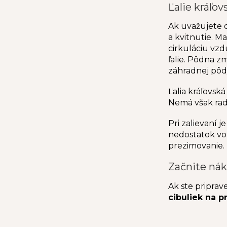
Ľalie kráľo
Ak uvažujete 
a kvitnutie. M
cirkuláciu vzd
ľalie. Pôdna z
záhradnej pôd
Ľalia kráľovs
Nemá však rad
Pri zalievaní j
nedostatok vod
prezimovanie.
Začnite ná
Ak ste priprav
cibuliek na p