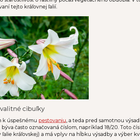
aní tejto kráľovnej ľalií.
valitné cibuľky
m k úspešnému
pestovaniu
, a teda pred samotnou výs
 býva často označovaná číslom, napríklad 18/20. Toto čí
y ľalie kráľovskej) a má vplyv na hĺbku výsadby a výber k