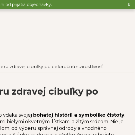
 od prijatia objednávky.
beru zdravej cibuľky po celoročnú starostlivosť
ru zdravej cibuľky po
o vďaka svojej
bohatej histórii a symbolike čistoty
.
i bielymi okvetnými lístkami a žltým srdcom. Nie je
ailom, od výberu správnej odrody a vhodného
 tomto článku sa dozviete všetko, čo potrebujete