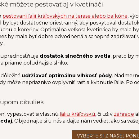
vské môžete pestovať aj v kvetináči
o
pestovaní ľalií kráľovských na terase alebo balkóne
, vý
al by byť dostatočne priestranný, aby poskytoval dostato
uchu a koreňov. Optimálna veľkosť kvetináča by mala byť
mes by mala byť dobre odvodnená a schopná zadržiavať vl
y.
ká uprednostňuje
dostatok slnečného svetla
, preto by 
a priame poludňajšie slnko.
e dôležité
udržiavať optimálnu vlhkosť pôdy
. Nadmerné
y môže nepriaznivo ovplyvniť rast a kvitnutie ľalie. Po o
kupom cibuliek
ení vypestovať si vlastnú
ľaliu kráľovskú
, či už v
záhrade
a
redaj
. Objednajte si u nás a dajte nám vedieť, ako sa vašej ľ