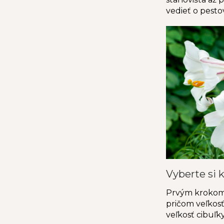
e
l
vedieť o pestov
Vyberte si k
Prvým kroko
pričom veľkosť
veľkosť cibuľk