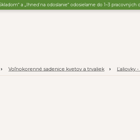
kladom“ a „Ihneď na odoslanie“ odosielame do 1–3 pracovných dní
Voľnokorenné sadenice kvetov a trvaliek
Ľaliovky 