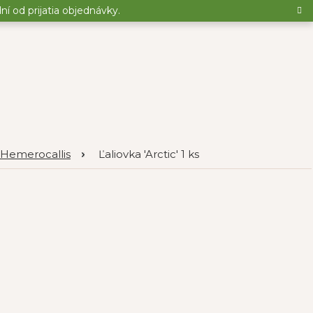
 od prijatia objednávky.
- Hemerocallis
Ľaliovka 'Arctic' 1 ks