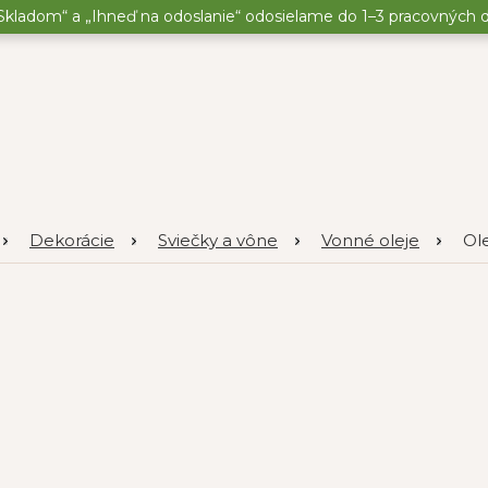
kladom“ a „Ihneď na odoslanie“ odosielame do 1–3 pracovných dní
Dekorácie
Sviečky a vône
Vonné oleje
Ol