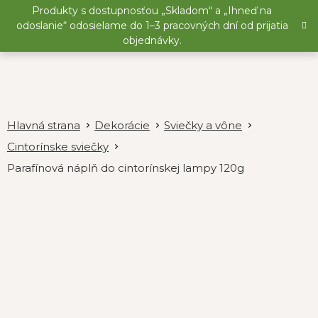
Prejsť
Produkty s dostupnosťou „Skladom“ a „Ihneď na
na
odoslanie“ odosielame do 1–3 pracovných dní od prijatia
obsah
objednávky.
Dekorácie
Sviečky a vône
Cintorínske sviečky
Parafínová náplň do cintorínskej lampy 120g