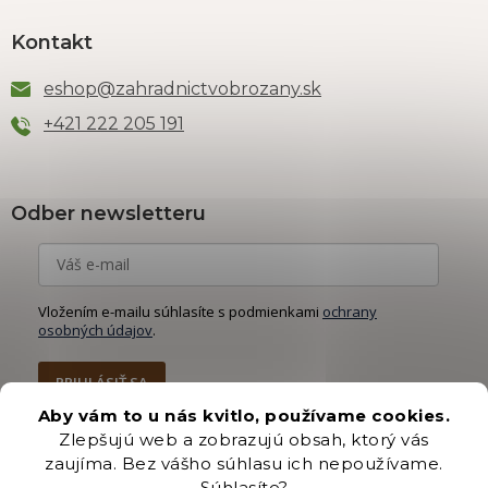
Kontakt
eshop
@
zahradnictvobrozany.sk
+421 222 205 191
Odber newsletteru
Vložením e-mailu súhlasíte s podmienkami
ochrany
osobných údajov
.
PRIHLÁSIŤ SA
Aby vám to u nás kvitlo, používame cookies.
Zlepšujú web a zobrazujú obsah, ktorý vás
zaujíma. Bez vášho súhlasu ich nepoužívame.
Súhlasíte?