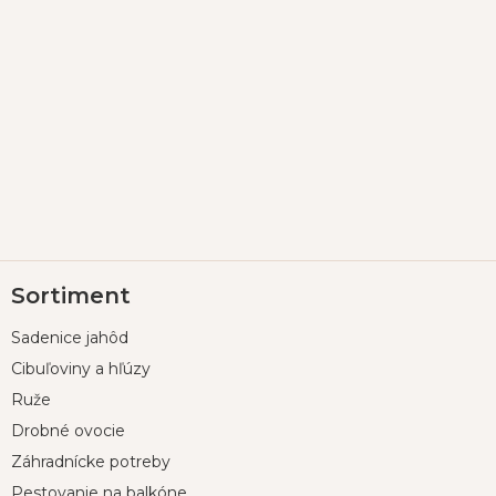
Z
Sortiment
á
p
Sadenice jahôd
ä
t
Cibuľoviny a hľúzy
i
Ruže
e
Drobné ovocie
Záhradnícke potreby
Pestovanie na balkóne