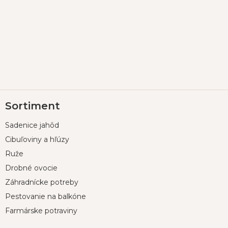
Z
Sortiment
á
p
Sadenice jahôd
ä
t
Cibuľoviny a hľúzy
i
Ruže
e
Drobné ovocie
Záhradnícke potreby
Pestovanie na balkóne
Farmárske potraviny