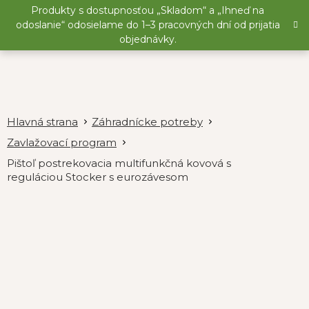
Prejsť
Produkty s dostupnosťou „Skladom“ a „Ihneď na
na
odoslanie“ odosielame do 1–3 pracovných dní od prijatia
obsah
objednávky.
Záhradnícke potreby
Zavlažovací program
Pištoľ postrekovacia multifunkčná kovová s
reguláciou Stocker s eurozávesom