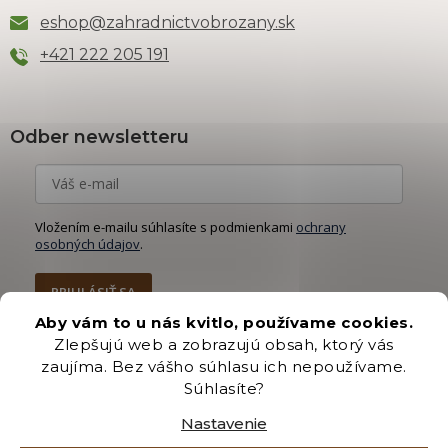
eshop
@
zahradnictvobrozany.sk
+421 222 205 191
Odber newsletteru
Vložením e-mailu súhlasíte s podmienkami
ochrany
osobných údajov
.
PRIHLÁSIŤ SA
Aby vám to u nás kvitlo, používame cookies.
Zlepšujú web a zobrazujú obsah, ktorý vás
zaujíma. Bez vášho súhlasu ich nepoužívame.
Súhlasíte?
Vytvoril Shoptet Premium
Nastavenie