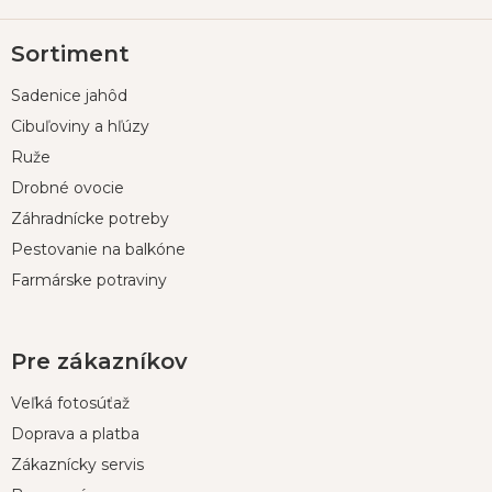
Z
Sortiment
á
p
Sadenice jahôd
ä
t
Cibuľoviny a hľúzy
i
Ruže
e
Drobné ovocie
Záhradnícke potreby
Pestovanie na balkóne
Farmárske potraviny
Pre zákazníkov
Veľká fotosúťaž
Doprava a platba
Zákaznícky servis