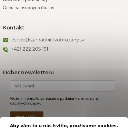
Ochrana osobných údajov
Kontakt
eshop
@
zahradnictvobrozany.sk
+421 222 205 191
Odber newsletteru
Vložením e-mailu súhlasíte s podmienkami
ochrany
osobných údajov
.
PRIHLÁSIŤ SA
Aby vám to u nás kvitlo, používame cookies.