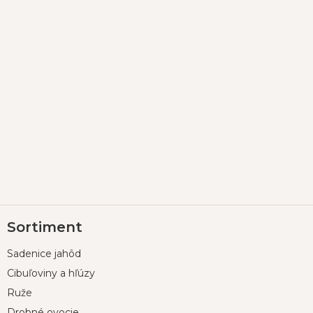
Z
Sortiment
á
p
Sadenice jahôd
ä
t
Cibuľoviny a hľúzy
i
Ruže
e
Drobné ovocie