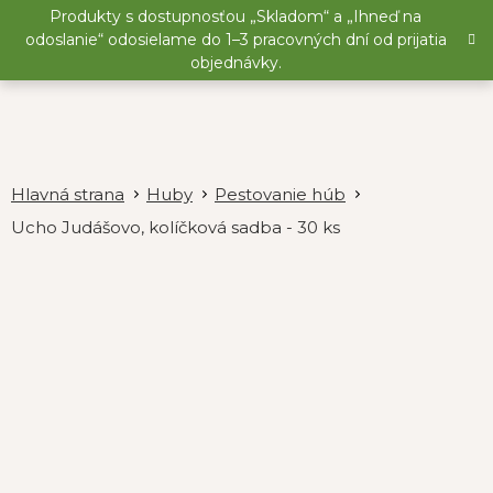
Prejsť
Produkty s dostupnosťou „Skladom“ a „Ihneď na
na
odoslanie“ odosielame do 1–3 pracovných dní od prijatia
obsah
objednávky.
Huby
Pestovanie húb
Ucho Judášovo, kolíčková sadba - 30 ks