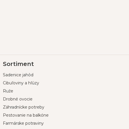
Z
Sortiment
á
p
Sadenice jahôd
ä
t
Cibuľoviny a hľúzy
i
Ruže
e
Drobné ovocie
Záhradnícke potreby
Pestovanie na balkóne
Farmárske potraviny