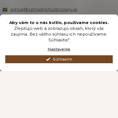
eshop
@
zahradnictvobrozany.sk
+421 222 205 191
Aby vám to u nás kvitlo, používame cookies.
Zlepšujú web a zobrazujú obsah, ktorý vás
zaujíma. Bez vášho súhlasu ich nepoužívame.
Odber newsletteru
Súhlasíte?
Nastavenie
Súhlasím
Vložením e-mailu súhlasíte s podmienkami
ochrany
osobných údajov
.
PRIHLÁSIŤ SA
Vytvoril Shoptet Premium