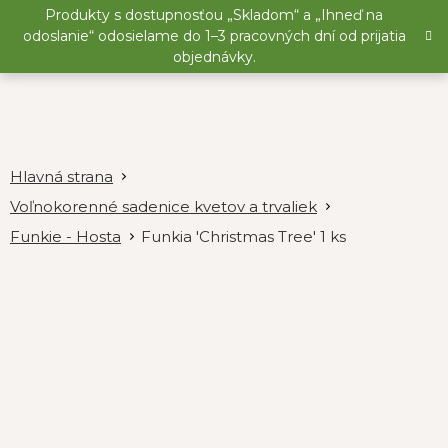
Prejsť
Produkty s dostupnosťou „Skladom“ a „Ihneď na
na
odoslanie“ odosielame do 1–3 pracovných dní od prijatia
obsah
objednávky.
Voľnokorenné sadenice kvetov a trvaliek
Funkie - Hosta
Funkia 'Christmas Tree' 1 ks