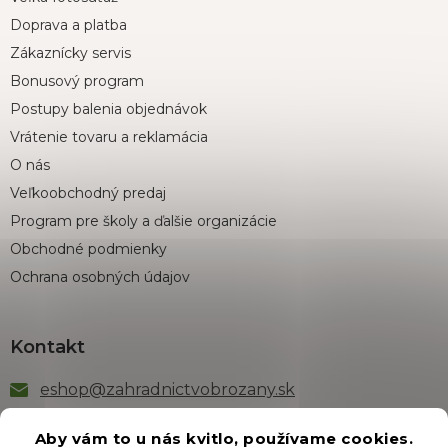
Doprava a platba
Zákaznícky servis
Bonusový program
Postupy balenia objednávok
Vrátenie tovaru a reklamácia
O nás
Veľkoobchodný predaj
Program pre školy a ďalšie organizácie
Obchodné podmienky
Ochrana osobných údajov
Kontakt
eshop
@
zahradnictvobrozany.sk
+421 222 205 191
Aby vám to u nás kvitlo, používame cookies.