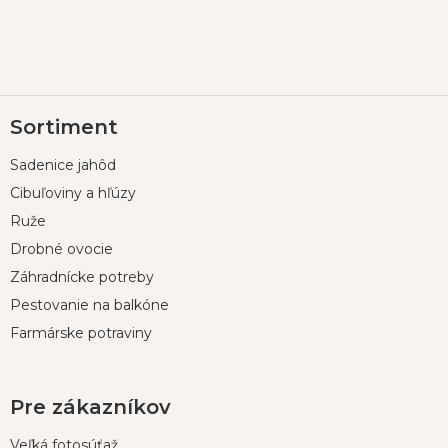
Z
Sortiment
á
p
Sadenice jahôd
ä
t
Cibuľoviny a hľúzy
i
Ruže
e
Drobné ovocie
Záhradnícke potreby
Pestovanie na balkóne
Farmárske potraviny
Pre zákazníkov
Veľká fotosúťaž