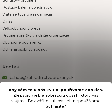
Bonusový program
Postupy balenia objednávok
Vrátenie tovaru a reklamácia
O nás
Veľkoobchodný predaj
Program pre školy a ďalšie organizácie
Obchodné podmienky
Ochrana osobných údajov
Kontakt
eshop
@
zahradnictvobrozany.sk
+421 222 205 191
Aby vám to u nás kvitlo, používame cookies.
Zlepšujú web a zobrazujú obsah, ktorý vás
zaujíma. Bez vášho súhlasu ich nepoužívame.
Odber newsletteru
Súhlasíte?