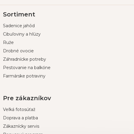
Z
Sortiment
á
p
Sadenice jahôd
ä
t
Cibuľoviny a hľúzy
i
Ruže
e
Drobné ovocie
Záhradnícke potreby
Pestovanie na balkóne
Farmárske potraviny
Pre zákazníkov
Veľká fotosúťaž
Doprava a platba
Zákaznícky servis