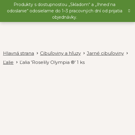
Prejsť
Produkty s dostupnosťou „Skladom“ a „Ihneď na
na
odoslanie“ odosielame do 1–3 pracovných dní od prijatia
obsah
objednávky.
Cibuľoviny a hľuzy
Jarné cibuľoviny
Ľalie
Ľalia 'Roselily Olympia ®' 1 ks