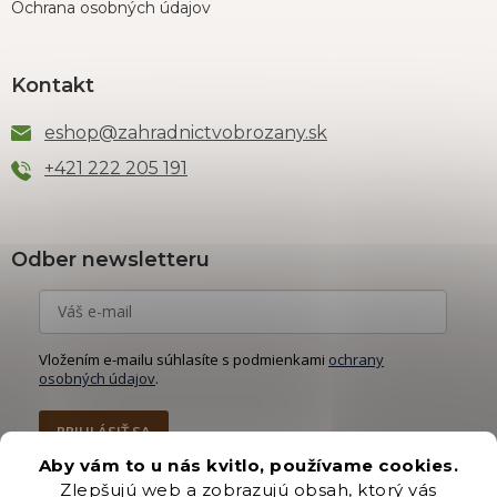
Ochrana osobných údajov
Kontakt
eshop
@
zahradnictvobrozany.sk
+421 222 205 191
Odber newsletteru
Vložením e-mailu súhlasíte s podmienkami
ochrany
osobných údajov
.
PRIHLÁSIŤ SA
Aby vám to u nás kvitlo, používame cookies.
Zlepšujú web a zobrazujú obsah, ktorý vás