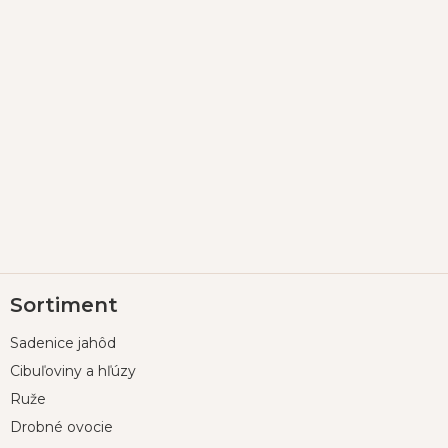
Z
Sortiment
á
p
Sadenice jahôd
ä
t
Cibuľoviny a hľúzy
i
Ruže
e
Drobné ovocie