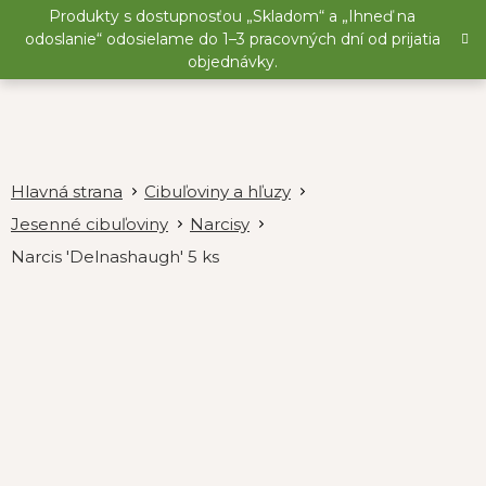
Prejsť
Produkty s dostupnosťou „Skladom“ a „Ihneď na
na
odoslanie“ odosielame do 1–3 pracovných dní od prijatia
obsah
objednávky.
Cibuľoviny a hľuzy
Jesenné cibuľoviny
Narcisy
Narcis 'Delnashaugh' 5 ks