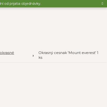
 od prijatia objednávky.
okrasné
Okrasný cesnak 'Mount everest' 1
ks