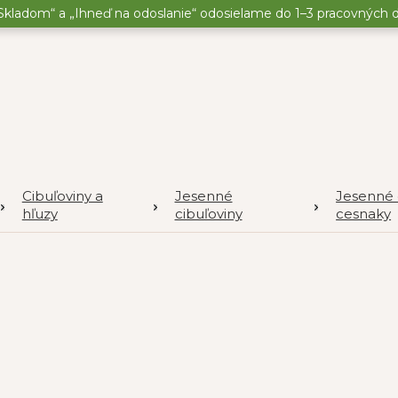
kladom“ a „Ihneď na odoslanie“ odosielame do 1–3 pracovných dní
Cibuľoviny a
Jesenné
Jesenné 
hľuzy
cibuľoviny
cesnaky