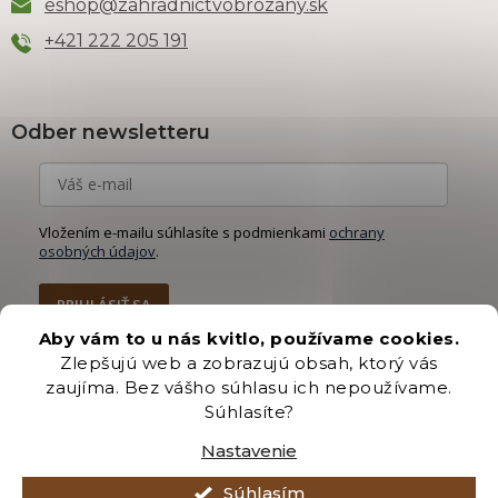
eshop
@
zahradnictvobrozany.sk
+421 222 205 191
Odber newsletteru
Vložením e-mailu súhlasíte s podmienkami
ochrany
osobných údajov
.
PRIHLÁSIŤ SA
Aby vám to u nás kvitlo, používame cookies.
Zlepšujú web a zobrazujú obsah, ktorý vás
zaujíma. Bez vášho súhlasu ich nepoužívame.
Súhlasíte?
Vytvoril Shoptet Premium
Nastavenie
Copyright 2026
Záhradníctvo Brozany
. Všetky práva vyhradené.
Súhlasím