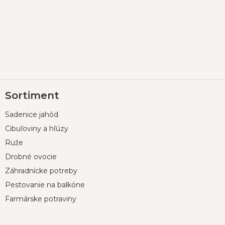
Z
Sortiment
á
p
Sadenice jahôd
ä
t
Cibuľoviny a hľúzy
i
Ruže
e
Drobné ovocie
Záhradnícke potreby
Pestovanie na balkóne
Farmárske potraviny