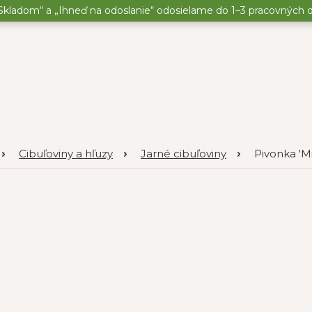
kladom“ a „Ihneď na odoslanie“ odosielame do 1–3 pracovných dní
Cibuľoviny a hľuzy
Jarné cibuľoviny
Pivonka 'Mi