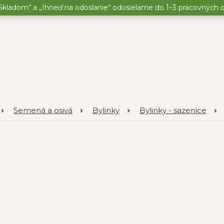
kladom“ a „Ihneď na odoslanie“ odosielame do 1–3 pracovných dní
Semená a osivá
Bylinky
Bylinky - sazenice