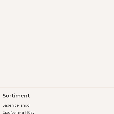
Z
Sortiment
á
p
Sadenice jahôd
ä
t
Cibuľoviny a hľúzy