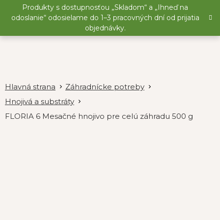
Prejsť
Produkty s dostupnosťou „Skladom“ a „Ihneď na
na
odoslanie“ odosielame do 1–3 pracovných dní od prijatia
obsah
objednávky.
Záhradnícke potreby
Hnojivá a substráty
FLORIA 6 Mesačné hnojivo pre celú záhradu 500 g