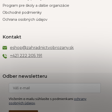
Program pre školy a ďalšie organizácie
Obchodné podmienky
Ochrana osobných údajov
Kontakt
eshop
@
zahradnictvobrozany.sk
+421 222 205 191
Odber newsletteru
Vložením e-mailu súhlasíte s podmienkami
ochrany
osobných údajov
.