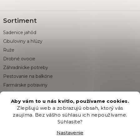
Z
Sortiment
á
p
Sadenice jahôd
ä
t
Cibuľoviny a hľúzy
i
Ruže
e
Drobné ovocie
Záhradnícke potreby
Pestovanie na balkóne
Farmárske potraviny
Aby vám to u nás kvitlo, používame cookies.
Pre zákazníkov
Zlepšujú web a zobrazujú obsah, ktorý vás
zaujíma. Bez vášho súhlasu ich nepoužívame.
Veľká fotosúťaž
Súhlasíte?
Doprava a platba
Nastavenie
Zákaznícky servis