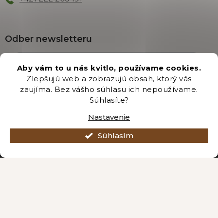
Odber newsletteru
Aby vám to u nás kvitlo, používame cookies.
Zlepšujú web a zobrazujú obsah, ktorý vás
Vložením e-mailu súhlasíte s podmienkami
ochrany
zaujíma. Bez vášho súhlasu ich nepoužívame.
osobných údajov
.
Súhlasíte?
PRIHLÁSIŤ SA
Nastavenie
Súhlasím
Vytvoril Shoptet Premium
Copyright 2026
Záhradníctvo Brozany
. Všetky práva vyhradené.
Upraviť nastavenie cookies