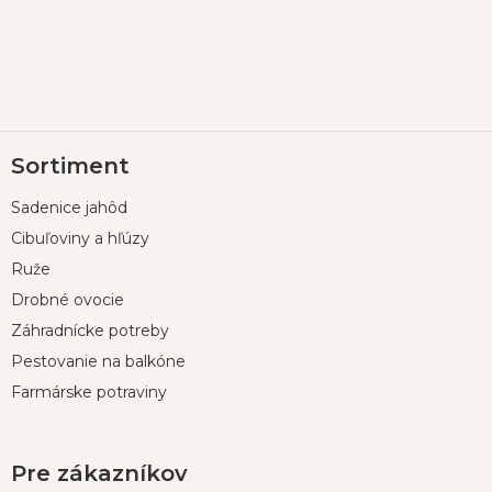
Z
Sortiment
á
p
Sadenice jahôd
ä
t
Cibuľoviny a hľúzy
i
Ruže
e
Drobné ovocie
Záhradnícke potreby
Pestovanie na balkóne
Farmárske potraviny
Pre zákazníkov