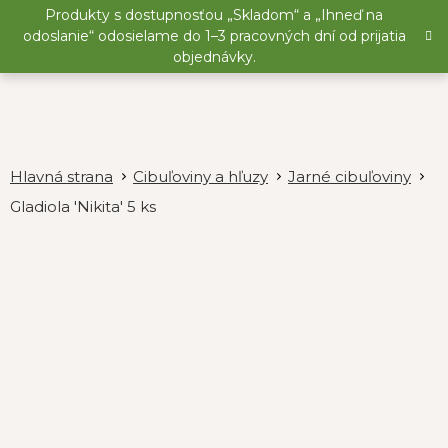
Prejsť
Produkty s dostupnosťou „Skladom“ a „Ihneď na
na
odoslanie“ odosielame do 1–3 pracovných dní od prijatia
obsah
objednávky.
Cibuľoviny a hľuzy
Jarné cibuľoviny
Gladiola 'Nikita' 5 ks