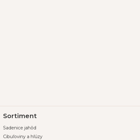
Z
Sortiment
á
p
Sadenice jahôd
ä
t
Cibuľoviny a hľúzy