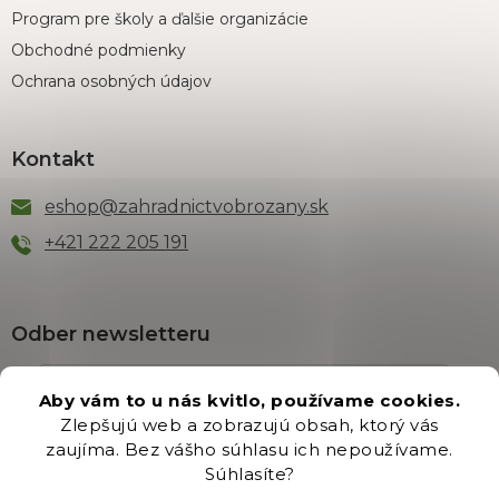
Program pre školy a ďalšie organizácie
Obchodné podmienky
Ochrana osobných údajov
Kontakt
eshop
@
zahradnictvobrozany.sk
+421 222 205 191
Odber newsletteru
Aby vám to u nás kvitlo, používame cookies.
Zlepšujú web a zobrazujú obsah, ktorý vás
Vložením e-mailu súhlasíte s podmienkami
ochrany
zaujíma. Bez vášho súhlasu ich nepoužívame.
osobných údajov
.
Súhlasíte?