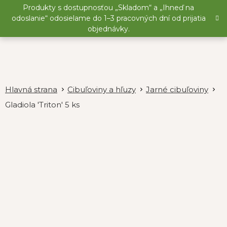
Prejsť
Produkty s dostupnosťou „Skladom“ a „Ihneď na
na
odoslanie“ odosielame do 1–3 pracovných dní od prijatia
obsah
objednávky.
Cibuľoviny a hľuzy
Jarné cibuľoviny
Gladiola 'Triton' 5 ks