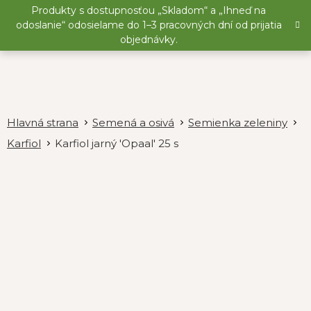
Prejsť
Produkty s dostupnosťou „Skladom“ a „Ihneď na
na
odoslanie“ odosielame do 1–3 pracovných dní od prijatia
obsah
objednávky.
Semená a osivá
Semienka zeleniny
Karfiol
Karfiol jarný 'Opaal' 25 s