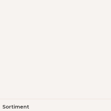
Z
Sortiment
á