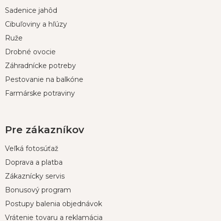
p
Sadenice jahôd
ä
t
Cibuľoviny a hľúzy
i
Ruže
e
Drobné ovocie
Záhradnícke potreby
Pestovanie na balkóne
Farmárske potraviny
Pre zákazníkov
Veľká fotosúťaž
Doprava a platba
Zákaznícky servis
Bonusový program
Postupy balenia objednávok
Vrátenie tovaru a reklamácia